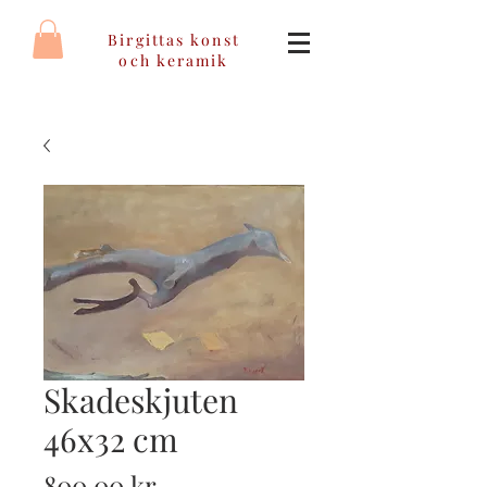
Birgittas konst
och keramik
Skadeskjuten
46x32 cm
Pris
800,00 kr