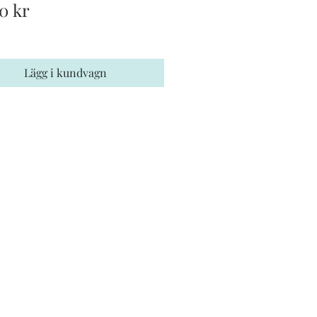
Pris
0 kr
Lägg i kundvagn