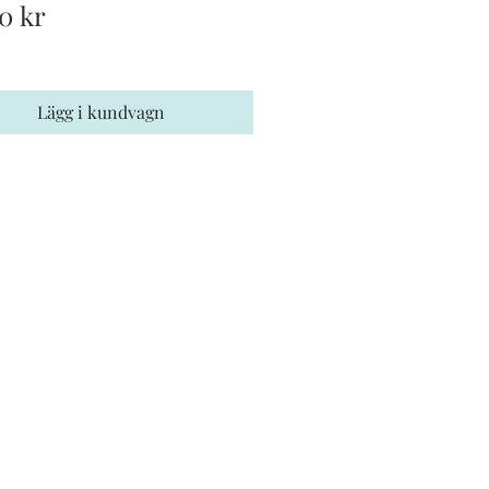
Pris
0 kr
Lägg i kundvagn