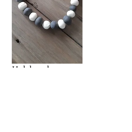
Halsband,
porslinslera
Pris
350,00 kr
Lägg i kundvagn