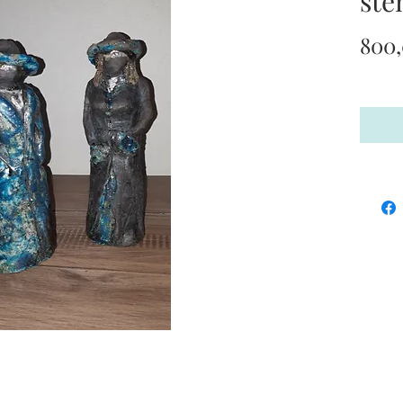
ste
800,