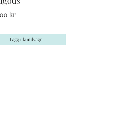
ngods
Pris
00 kr
Lägg i kundvagn